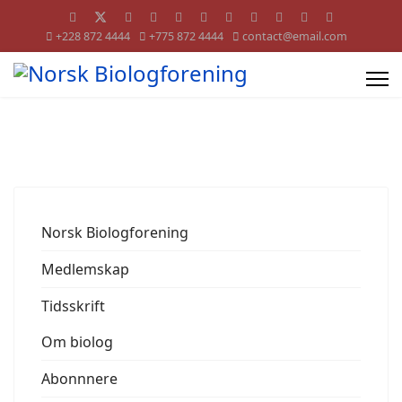
+228 872 4444
+775 872 4444
contact@email.com
Norsk Biologforening
Medlemskap
Tidsskrift
Om biolog
Abonnnere