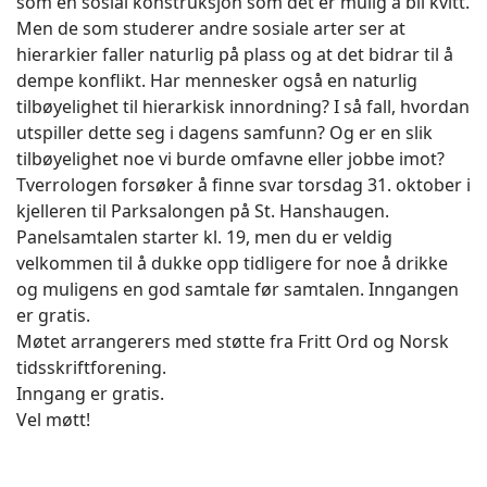
som en sosial konstruksjon som det er mulig å bli kvitt.
Men de som studerer andre sosiale arter ser at
hierarkier faller naturlig på plass og at det bidrar til å
dempe konflikt. Har mennesker også en naturlig
tilbøyelighet til hierarkisk innordning? I så fall, hvordan
utspiller dette seg i dagens samfunn? Og er en slik
tilbøyelighet noe vi burde omfavne eller jobbe imot?
Tverrologen forsøker å finne svar torsdag 31. oktober i
kjelleren til Parksalongen på St. Hanshaugen.
Panelsamtalen starter kl. 19, men du er veldig
velkommen til å dukke opp tidligere for noe å drikke
og muligens en god samtale før samtalen. Inngangen
er gratis.
Møtet arrangerers med støtte fra Fritt Ord og Norsk
tidsskriftforening.
Inngang er gratis.
Vel møtt!