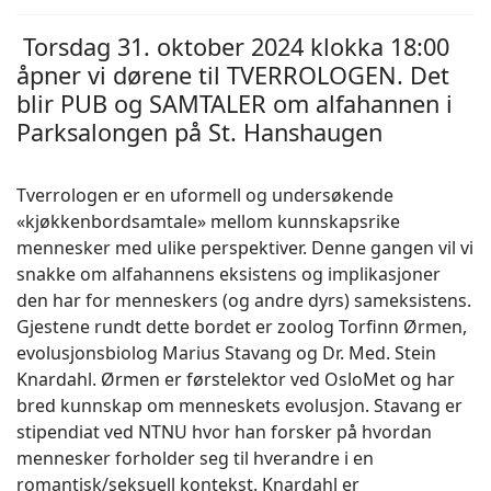
Torsdag 31. oktober 2024 klokka 18:00
åpner vi dørene til TVERROLOGEN. Det
blir PUB og SAMTALER om alfahannen i
Parksalongen på St. Hanshaugen
Tverrologen er en uformell og undersøkende
«kjøkkenbordsamtale» mellom kunnskapsrike
mennesker med ulike perspektiver. Denne gangen vil vi
snakke om alfahannens eksistens og implikasjoner
den har for menneskers (og andre dyrs) sameksistens.
Gjestene rundt dette bordet er zoolog Torfinn Ørmen,
evolusjonsbiolog Marius Stavang og Dr. Med. Stein
Knardahl. Ørmen er førstelektor ved OsloMet og har
bred kunnskap om menneskets evolusjon. Stavang er
stipendiat ved NTNU hvor han forsker på hvordan
mennesker forholder seg til hverandre i en
romantisk/seksuell kontekst. Knardahl er