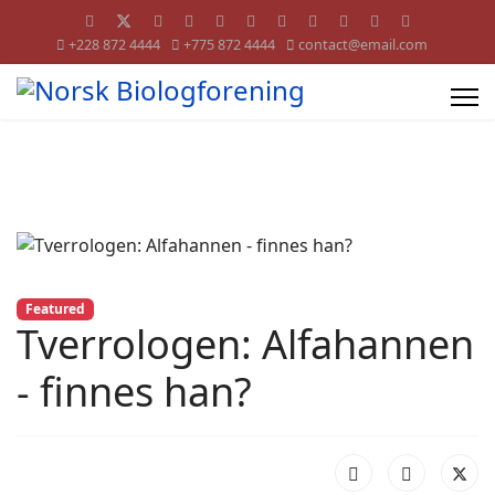
+228 872 4444
+775 872 4444
contact@email.com
Featured
Tverrologen: Alfahannen
- finnes han?