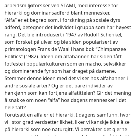
arbeidsmiljøforsker ved STAMI, med interesse for
hierarki og dominansadferd blant mennesker.
“Alfa” er et begrep som, i forskning på sosiale dyrs
adferd, betegner det individet i gruppa som har høyest
rang. Det ble introdusert i 1947 av Rudolf Schenkel,
som forsket på ulver, og ble siden popularisert av
primatologen Frans de Waal i hans bok “Chimpanzee
Politics” (1982). Ideen om alfahannen har siden fått
fotfeste i populærkulturen som en macho, selvsikker
og dominerende fyr som har draget på damene.
Stemmer denne ideen med det vi ser hos alfahanner i
andre sosiale arter? Og er det bare individer av
hankjønn som kan fortjene alfatittelen? Gir det mening
å snakke om noen “alfa” hos dagens mennesker i det
hele tatt?
Forutsatt en alfa er et hierarki. I dagens samfunn, hvor
vi i stor grad verdsetter likhet, liker vi kanskje ikke å se
på hierarki som noe naturgitt. Vi betrakter det gjerne