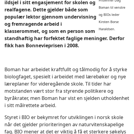
Prisvinner Dag
ildsjel i sitt engasjement for skolen og
Boman til venstre
realfagene. Dette gjelder både som
og BIOs leder
populær lektor gjennom undervisning
Kirsten Borse
og fremragende arbeid i
Haraldsen.
klasserommet, og som en person som
standhaftig har forfektet faglige meninger. Derfor
fikk han Bonnevieprisen i 2008.
Boman har arbeidet kraftfullt og tålmodig for å styrke
biologfaget, spesielt i arbeidet med lærebøker og nye
læreplaner for videregående skole. Til tider har
motstanden vært stor fra styrende politikere og
byråkrater, men Boman har vist en sjelden utholdenhet
i sitt målrettete arbeid.
Styret i BIO er bekymret for utviklingen i norsk skole
når det gjelder prioriteringen av naturvitenskapelige
fag. BIO mener at det er viktig å få et sterkere søkelys