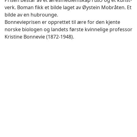
Prisen består av et æresmedlemskap i BIO og et kunst­
verk. Boman fikk et bilde laget av Øystein Mobråten. Et
bilde av en hubrounge.
Bonnevieprisen er opprettet til ære for den kjente
norske biologen og landets første kvinnelige professor
Kristine Bonnevie (1872-1948).